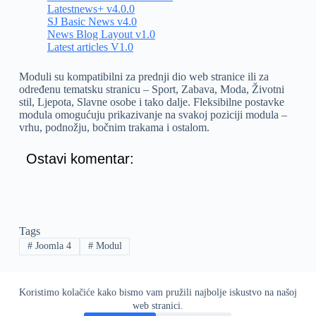
Latestnews+ v4.0.0
SJ Basic News v4.0
News Blog Layout v1.0
Latest articles V1.0
Moduli su kompatibilni za prednji dio web stranice ili za
određenu tematsku stranicu – Sport, Zabava, Moda, Životni
stil, Ljepota, Slavne osobe i tako dalje. Fleksibilne postavke
modula omogućuju prikazivanje na svakoj poziciji modula –
vrhu, podnožju, bočnim trakama i ostalom.
Ostavi komentar:
Tags
#
Joomla 4
#
Modul
Koristimo kolačiće kako bismo vam pružili najbolje iskustvo na našoj
Copyright © 2026 - WEBobrt.COM
web stranici.